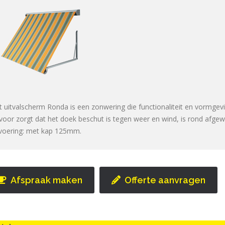
t uitvalscherm Ronda is een zonwering die functionaliteit en vormgev
 voor zorgt dat het doek beschut is tegen weer en wind, is rond afgewe
tvoering: met kap 125mm.
Afspraak maken
Offerte aanvragen