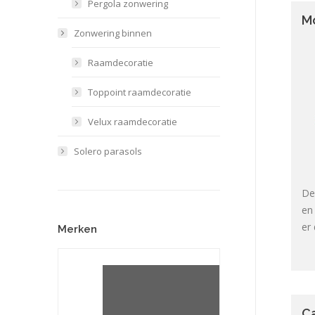
Pergola zonwering
M
Zonwering binnen
Raamdecoratie
Toppoint raamdecoratie
Velux raamdecoratie
Solero parasols
De
en
er
Merken
C