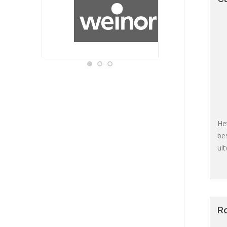
He
bes
ui
R