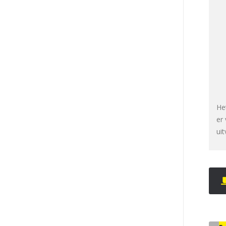
He
er
ui