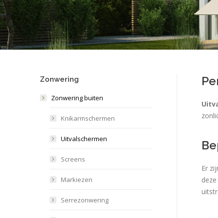
Pe
Zonwering
Zonwering buiten
Uitv
zonli
Knikarmschermen
Uitvalschermen
Be
Screens
Er zi
Markiezen
deze
uitst
Serrezonwering