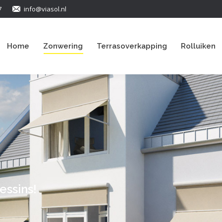
7
info@viasol.nl
Home
Zonwering
Terrasoverkapping
Rolluiken
essins!