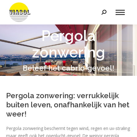
Zoeken:
Pergola
zonwering
Je bent hier:
Beleef het cabrio-gevoel!
Pergola zonwering: verrukkelijk
buiten leven, onafhankelijk van het
weer!
Pergola zonwering beschermt tegen wind, regen en uv-straling
maar geeft ook het openlucht-gevoel: De weinor pergola