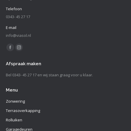
Telefoon
0343- 45 27 17
E-mail
info@viasol.nl
Vind ons op:
Facebook
Instagram
page
page
Afspraak maken
opens
opens
in
in
Bel 0343- 45 27 17 en wij staan graag voor u klaar.
new
new
window
window
Menu
Zonwering
Terrasoverkapping
Rolluiken
Garagedeuren