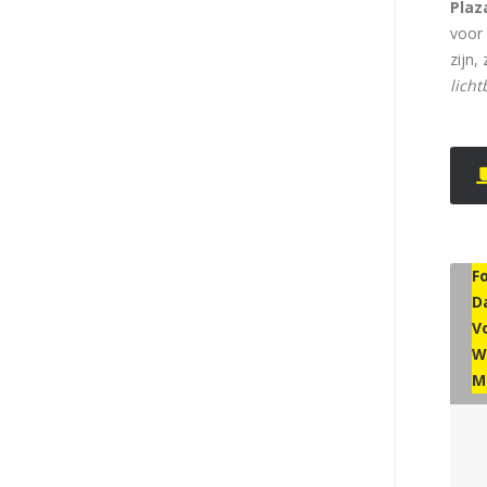
Plaz
voor
zijn,
licht
F
D
V
W
M