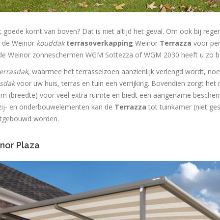
t goede komt van boven? Dat is niet altijd het geval. Om ook bij rege
t de Weinor
kouddak
terrasoverkapping
Weinor
Terrazza
voor per
de Weinor zonneschermen WGM Sottezza of WGM 2030 heeft u zo bij z
errasdak
, waarmee het terrasseizoen aanzienlijk verlengd wordt, n
asdak
voor uw huis, terras en tuin een verrijking. Bovendien zorgt het
m (breedte) voor veel extra ruimte en biedt een aangename bescherm
zij- en onderbouwelementen kan de
Terrazza
tot tuinkamer (niet ges
uitgebouwd worden.
nor Plaza