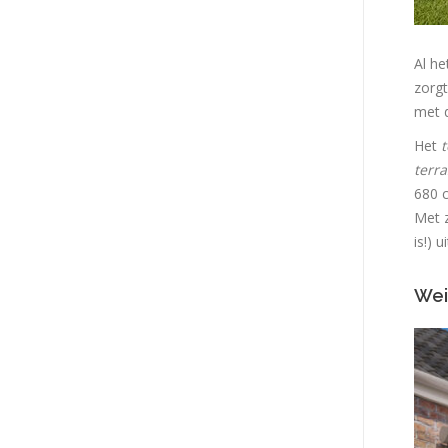
Al he
zorg
met 
Het
t
terr
680 c
Met 
is!) 
Wei