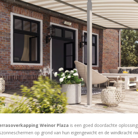
errasoverkapping Weinor Plaza
is een goed doordachte oplossing
szonneschermen op grond van hun eigengewicht en de windkracht niet