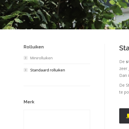
St
Rolluiken
Minirolluiken
De
s
zeer 
Standaard rolluiken
Dan i
De St
te po
Merk