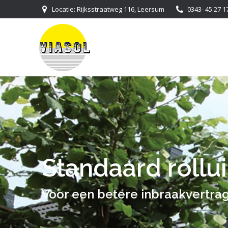
Locatie: Rijksstraatweg 116, Leersum
0343- 45 27 1
Standaard rollu
Je bent hier:
Voor een betere inbraakvertra