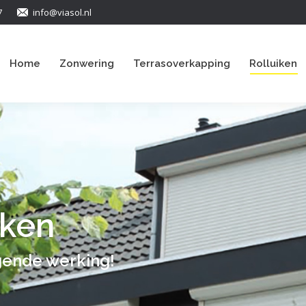
7
info@viasol.nl
Home
Zonwering
Terrasoverkapping
Rolluiken
iken
gende werking!