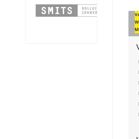
V
W
M